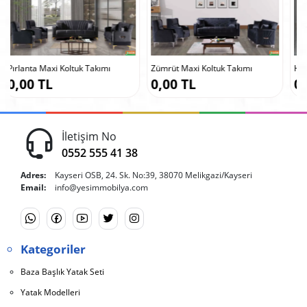
ı
Zümrüt Maxi Koltuk Takımı
Helena Maxi Koltuk Takımı
0,00 TL
0,00 TL
İletişim No
0552 555 41 38
Adres:
Kayseri OSB, 24. Sk. No:39, 38070 Melikgazi/Kayseri
Email:
info@yesimmobilya.com
Kategoriler
Baza Başlık Yatak Seti
Yatak Modelleri