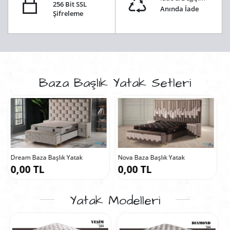
256 Bit SSL
Anında İade
Şifreleme
Baza Başlık Yatak Setleri
k
Nova Baza Başlık Yatak
London Baza Başlık Yatak
0,00 TL
0,00 TL
Yatak Modelleri