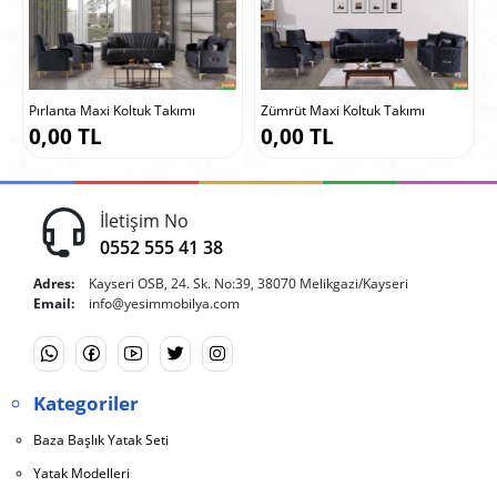
akımı
Zümrüt Maxi Koltuk Takımı
Helena Maxi Koltuk Takımı
0,00 TL
0,00 TL
İletişim No
0552 555 41 38
Adres:
Kayseri OSB, 24. Sk. No:39, 38070 Melikgazi/Kayseri
Email:
info@yesimmobilya.com
Kategoriler
Baza Başlık Yatak Seti
Yatak Modelleri