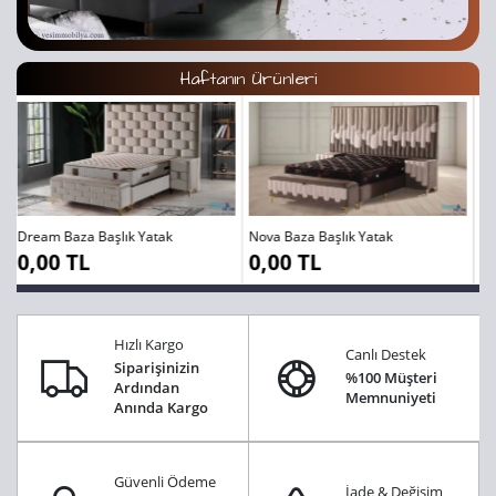
Haftanın Ürünleri
Nova Baza Başlık Yatak
London Baza Başlık Yatak
0,00 TL
0,00 TL
Hızlı Kargo
Canlı Destek
Siparişinizin
%100 Müşteri
Ardından
Memnuniyeti
Anında Kargo
Güvenli Ödeme
İade & Değişim